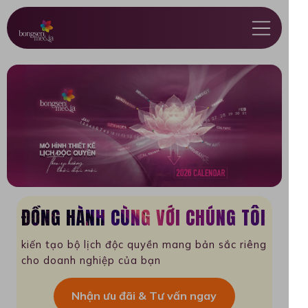
ĐỒNG HÀNH CÙNG VỚI CHÚNG TÔI
kiến tạo bộ lịch độc quyền mang bản sắc riêng
cho doanh nghiệp của bạn
Nhận ưu đãi & Tư vấn ngay