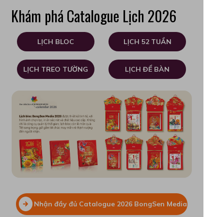
Khám phá Catalogue Lịch 2026
LỊCH BLOC
LỊCH 52 TUẦN
LỊCH TREO TƯỜNG
LỊCH ĐỂ BÀN
Nhận đầy đủ Catalogue 2026 BongSen Media