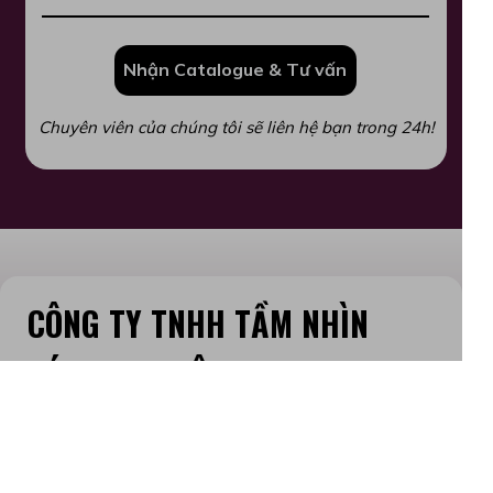
Nhận Catalogue & Tư vấn
Chuyên viên của chúng tôi sẽ liên hệ bạn trong 24h!
CÔNG TY TNHH TẦM NHÌN
SÁNG TẠO BÔNG SEN GLOBAL
Địa chỉ: 155 Âu Cơ, Phường Tây Hồ, Thành
phố Hà Nội
Hotline: 0989503105
info@bongsencreative.com